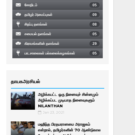
சோதிடம்
05
தமிழர் அமைப்புகள்
09
சிறப்பு தளங்கள்
08
சமையல் தளங்கள்
05
கிராமங்களின் தளங்கள்
29
பாடசாலைகள் பல்கலைக்கழகங்கள்
05
தாயகஅரசியல்
அழிக்கபட்ட ஒரு நினைவுச் சின்னமும்
அழிக்கப்பட முடியாத நினைவுகளும்
NILANTHAN
Jan 23, 2021
மஹிந்த பிரதமரானமை அராஜகம்
என்றால், தமிழர்களின் 70 ஆண்டுகால