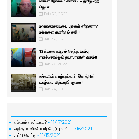
உங்கள் நோக்கம் என்ன? - தமிழ்நெற்
ஜெயா
Feb 02, 2022
மாகாணசபையை புலிகள் ஏற்றனரா?
மக்களை ஏமாற்றும் சவி!!
Jan 30, 2022
13க்கான கடிதம் செத்த பாம்பு
எனச்சொல்லும் தயாபரனின் விசம்!!
Jan 26, 2022
உங்களின் வாழ்வுக்காய் இனத்தின்
வாழ்வை விற்காதீர் குணா!
Jan 24, 2022
எல்லாம் எதற்காக?
- 11/17/2021
அந்த மாவீரன் யார் தெரியுமா?
- 11/16/2021
கம்பி வெட்டி
- 11/15/2021