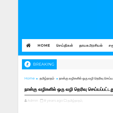
HOME
செய்திகள்
தாயகஅரசியல்
சம
BREAKING
Home
தமிழ்நாதம்
நான்கு வழிகளில் ஒரு வழி தெரிவு செய்யப
நான்கு வழிகளில் ஒரு வழி தெரிவு செய்யப்பட்டத
Admin
8 years ago
தமிழ்நாதம்,