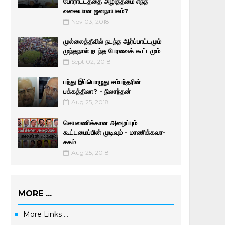
போராட்டத்தை அழித்தமை எந்த
வகையான ஜனநாயகம்?
Nov 03, 2018
முல்லைத்தீவில் நடந்த ஆர்ப்பாட்டமும்
முந்தநாள் நடந்த பேரவைக் கூட்டமும்
Sept 02, 2018
பந்து இப்பொழுது சம்பந்தரின்
பக்கத்திலா? - நிலாந்தன்
Aug 25, 2018
செயலணிக்கான அழைப்பும்
கூட்டமைப்பின் முடிவும் - மாணிக்­க­வா­
சகம்
Aug 25, 2018
MORE ...
More Links ...