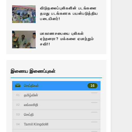
விடுதலைப்புலிகளின் படங்களை
தமது படங்களாக பயன்படுத்திய
படையினர்!
மாகாணசபையை புலிகள்
ஏற்றனரா? மக்களை ஏமாற்றும்
சவி!!
இணைய இணைப்புகள்
செய்திகள்
16
தமிழ்வின்
01
லங்காசிறி
02
செய்தி
03
Tamil KingdoM
04