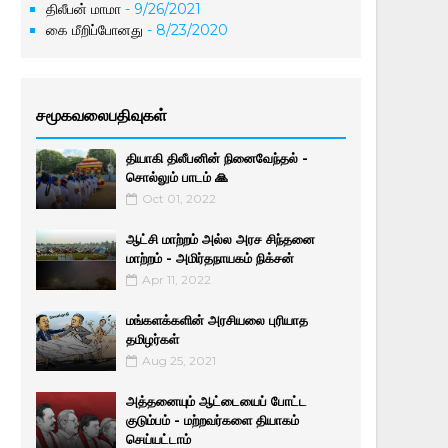
திலீபன் மாமா
- 9/26/2021
கை மீறிப்போனது
- 8/23/2020
சமூகவலைபதிவுகள்
தியாகி திலீபனின் நினைவேந்தல் -
சொல்லும் பாடம் 🙏
Oct 01, 2022
ஆட்சி மாற்றம் அல்ல அரச சிந்தனை
மாற்றம் - அமிர்தநாயகம் நிக்சன்
Apr 11, 2022
மங்களக்களின் அரசியலை புரியாத
தமிழர்கள்
Aug 25, 2021
அத்தனையும் ஆட்டையைப் போட்ட
குடும்பம் - மற்றவர்களை தியாகம்
செய்யட்டாம்