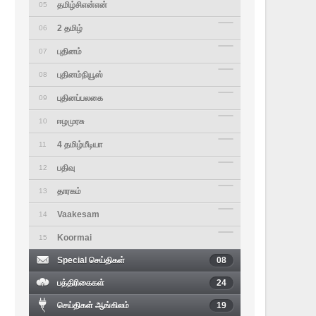
தமிழ்சிஎன்என்
05
2 தமிழ்
06
புதினம்
07
புதினம்நியூஸ்
08
புதினப்பலகை
09
ஈழமுரசு
10
4 தமிழ்மீடியா
11
பதிவு
12
தாரகம்
13
Vaakesam
14
Koormai
15
Special செய்திகள்
08
பத்திரிகைகள்
24
செய்திகள் ஆங்கிலம்
19