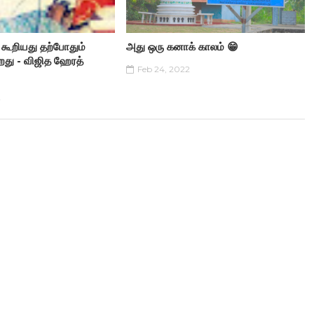
 கூறியது தற்போதும்
அது ஒரு கனாக் காலம் 😁
றது - விஜித ஹேரத்
Feb 24, 2022
2