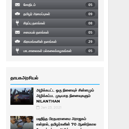
சோதிடம்
05
தமிழர் அமைப்புகள்
09
சிறப்பு தளங்கள்
08
சமையல் தளங்கள்
05
கிராமங்களின் தளங்கள்
29
பாடசாலைகள் பல்கலைக்கழகங்கள்
05
தாயகஅரசியல்
அழிக்கபட்ட ஒரு நினைவுச் சின்னமும்
அழிக்கப்பட முடியாத நினைவுகளும்
NILANTHAN
Jan 23, 2021
மஹிந்த பிரதமரானமை அராஜகம்
என்றால், தமிழர்களின் 70 ஆண்டுகால