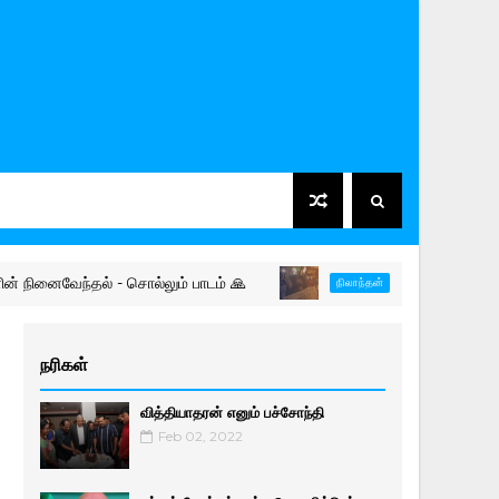
ந்தல் - சொல்லும் பாடம் 🙏
தமிழர் தரப்பின் நிலை - நி
நிலாந்தன்
நரிகள்
வித்தியாதரன் எனும் பச்சோந்தி
Feb 02, 2022