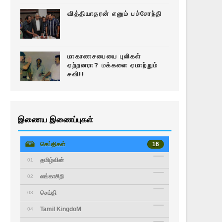
வித்தியாதரன் எனும் பச்சோந்தி
மாகாணசபையை புலிகள்
ஏற்றனரா? மக்களை ஏமாற்றும்
சவி!!
இணைய இணைப்புகள்
செய்திகள்
16
தமிழ்வின்
01
லங்காசிறி
02
செய்தி
03
Tamil KingdoM
04