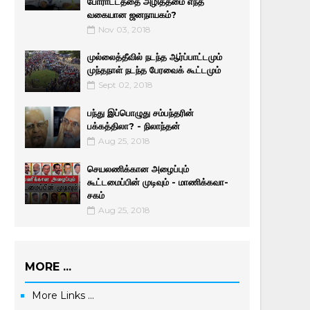
போராட்டத்தை அழித்தமை எந்த
வகையான ஜனநாயகம்?
Nov 03, 2018
முல்லைத்தீவில் நடந்த ஆர்ப்பாட்டமும்
முந்தநாள் நடந்த பேரவைக் கூட்டமும்
Sept 02, 2018
பந்து இப்பொழுது சம்பந்தரின்
பக்கத்திலா? - நிலாந்தன்
Aug 25, 2018
செயலணிக்கான அழைப்பும்
கூட்டமைப்பின் முடிவும் - மாணிக்­க­வா­
சகம்
Aug 25, 2018
MORE ...
More Links ...