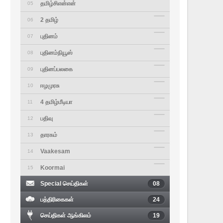
தமிழ்சிஎன்என்
05
2 தமிழ்
06
புதினம்
07
புதினம்நியூஸ்
08
புதினப்பலகை
09
ஈழமுரசு
10
4 தமிழ்மீடியா
11
பதிவு
12
தாரகம்
13
Vaakesam
14
Koormai
15
Special செய்திகள்
08
பத்திரிகைகள்
24
செய்திகள் ஆங்கிலம்
19