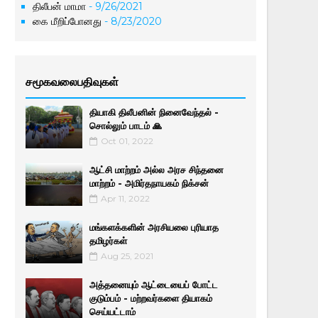
திலீபன் மாமா
- 9/26/2021
கை மீறிப்போனது
- 8/23/2020
சமூகவலைபதிவுகள்
தியாகி திலீபனின் நினைவேந்தல் -
சொல்லும் பாடம் 🙏
Oct 01, 2022
ஆட்சி மாற்றம் அல்ல அரச சிந்தனை
மாற்றம் - அமிர்தநாயகம் நிக்சன்
Apr 11, 2022
மங்களக்களின் அரசியலை புரியாத
தமிழர்கள்
Aug 25, 2021
அத்தனையும் ஆட்டையைப் போட்ட
குடும்பம் - மற்றவர்களை தியாகம்
செய்யட்டாம்