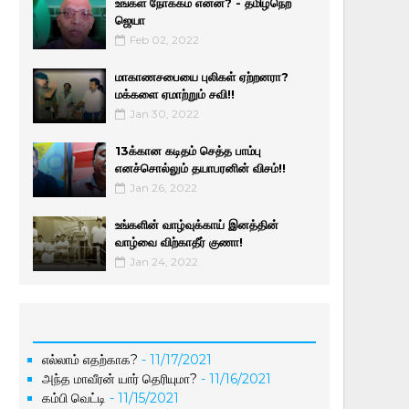
உங்கள் நோக்கம் என்ன? - தமிழ்நெற்
ஜெயா
Feb 02, 2022
மாகாணசபையை புலிகள் ஏற்றனரா?
மக்களை ஏமாற்றும் சவி!!
Jan 30, 2022
13க்கான கடிதம் செத்த பாம்பு
எனச்சொல்லும் தயாபரனின் விசம்!!
Jan 26, 2022
உங்களின் வாழ்வுக்காய் இனத்தின்
வாழ்வை விற்காதீர் குணா!
Jan 24, 2022
எல்லாம் எதற்காக?
- 11/17/2021
அந்த மாவீரன் யார் தெரியுமா?
- 11/16/2021
கம்பி வெட்டி
- 11/15/2021