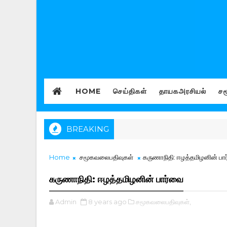
HOME
செய்திகள்
தாயகஅரசியல்
சம
BREAKING
Home
சமூகவலைபதிவுகள்
கருணாநிதி: ஈழத்தமிழனின் பா
கருணாநிதி: ஈழத்தமிழனின் பார்வை
Admin
8 years ago
சமூகவலைபதிவுகள்,