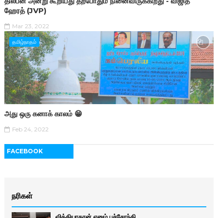
திலீபன் அன்று கூறியது தற்போதும் நினைவிருக்கிறது - விஜித
ஹேரத் (JVP)
Mar 23, 2022
தமிழ்நாதம்
அது ஒரு கனாக் காலம் 😁
Feb 24, 2022
FACEBOOK
நரிகள்
வித்தியாதரன் எனும் பச்சோந்தி