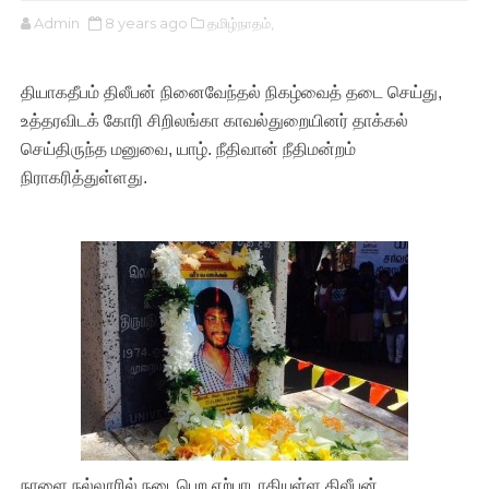
Admin
8 years ago
தமிழ்நாதம்,
தியாகதீபம் திலீபன் நினைவேந்தல் நிகழ்வைத் தடை செய்து,
உத்தரவிடக் கோரி சிறிலங்கா காவல்துறையினர் தாக்கல்
செய்திருந்த மனுவை, யாழ். நீதிவான் நீதிமன்றம்
நிராகரித்துள்ளது.
நாளை நல்லூரில் நடைபெற ஏற்பாடாகியுள்ள திலீபன்