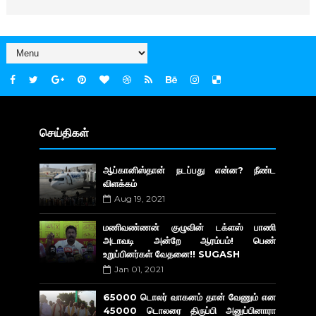
செய்திகள்
ஆப்கானிஸ்தான் நடப்பது என்ன? நீண்ட
விளக்கம்
Aug 19, 2021
மணிவண்ணன் குழுவின் டக்ளஸ் பாணி
அடாவடி அன்றே ஆரம்பம்! பெண்
உறுப்பினர்கள் வேதனை!! SUGASH
Jan 01, 2021
65000 டொலர் வாகனம் தான் வேணும் என
45000 டொலரை திருப்பி அனுப்பினாரா