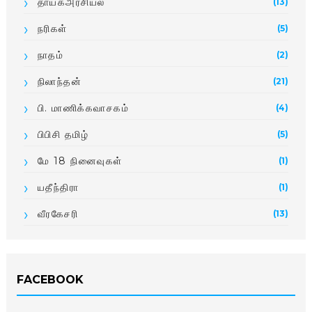
தாயகஅரசியல்
(13)
நரிகள்
(5)
நாதம்
(2)
நிலாந்தன்
(21)
பி. மாணிக்­க­வா­சகம்
(4)
பிபிசி தமிழ்
(5)
மே 18 நினைவுகள்
(1)
யதீந்திரா
(1)
வீரகேசரி
(13)
FACEBOOK