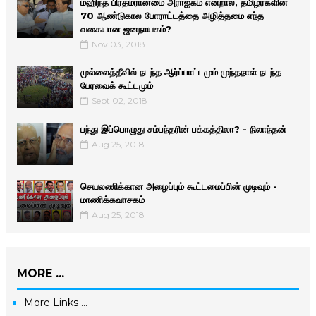
மஹிந்த பிரதமரானமை அராஜகம் என்றால், தமிழர்களின்
70 ஆண்டுகால போராட்டத்தை அழித்தமை எந்த
வகையான ஜனநாயகம்?
Nov 03, 2018
முல்லைத்தீவில் நடந்த ஆர்ப்பாட்டமும் முந்தநாள் நடந்த
பேரவைக் கூட்டமும்
Sept 02, 2018
பந்து இப்பொழுது சம்பந்தரின் பக்கத்திலா? - நிலாந்தன்
Aug 25, 2018
செயலணிக்கான அழைப்பும் கூட்டமைப்பின் முடிவும் -
மாணிக்­க­வா­சகம்
Aug 25, 2018
MORE ...
More Links ...