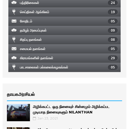
பத்திரிகைகள்
24
செய்திகள் ஆங்கிலம்
19
சோதிடம்
05
தமிழர் அமைப்புகள்
09
சிறப்பு தளங்கள்
08
சமையல் தளங்கள்
05
கிராமங்களின் தளங்கள்
29
பாடசாலைகள் பல்கலைக்கழகங்கள்
05
தாயகஅரசியல்
அழிக்கபட்ட ஒரு நினைவுச் சின்னமும் அழிக்கப்பட
முடியாத நினைவுகளும் NILANTHAN
Jan 23, 2021