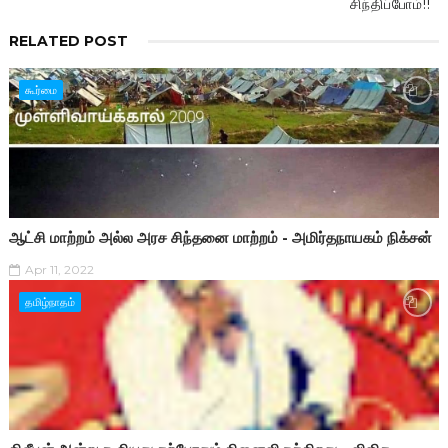
சிந்திப்போம்!!
RELATED POST
கூர்மை
ஆட்சி மாற்றம் அல்ல அரச சிந்தனை மாற்றம் - அமிர்தநாயகம் நிக்சன்
Apr 11, 2022
தமிழ்நாதம்