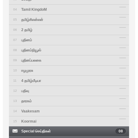
Tamil KingdoM
04
தமிழ்சிஎன்என்
05
2 தமிழ்
06
புதினம்
07
புதினம்நியூஸ்
08
புதினப்பலகை
09
ஈழமுரசு
10
4 தமிழ்மீடியா
11
பதிவு
12
தாரகம்
13
Vaakesam
14
Koormai
15
Special செய்திகள்
08