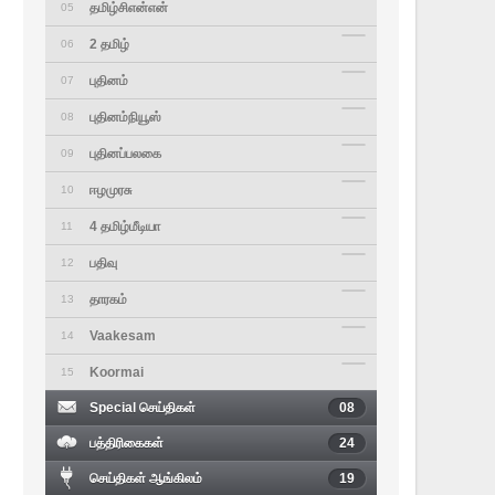
தமிழ்சிஎன்என்
05
2 தமிழ்
06
புதினம்
07
புதினம்நியூஸ்
08
புதினப்பலகை
09
ஈழமுரசு
10
4 தமிழ்மீடியா
11
பதிவு
12
தாரகம்
13
Vaakesam
14
Koormai
15
Special செய்திகள்
08
பத்திரிகைகள்
24
செய்திகள் ஆங்கிலம்
19