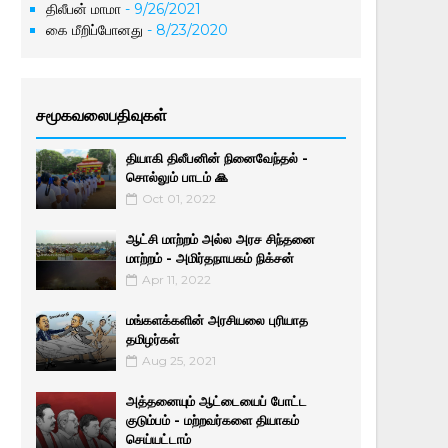
திலீபன் மாமா
- 9/26/2021
கை மீறிப்போனது
- 8/23/2020
சமூகவலைபதிவுகள்
தியாகி திலீபனின் நினைவேந்தல் -
சொல்லும் பாடம் 🙏
Oct 01, 2022
ஆட்சி மாற்றம் அல்ல அரச சிந்தனை
மாற்றம் - அமிர்தநாயகம் நிக்சன்
Apr 11, 2022
மங்களக்களின் அரசியலை புரியாத
தமிழர்கள்
Aug 25, 2021
அத்தனையும் ஆட்டையைப் போட்ட
குடும்பம் - மற்றவர்களை தியாகம்
செய்யட்டாம்