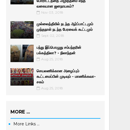
போராட்டத்தை அழித்தமை எந்த
வகையான ஜனநாயகம்?
Nov 03, 2018
முல்லைத்தீவில் நடந்த ஆர்ப்பாட்டமும்
முந்தநாள் நடந்த பேரவைக் கூட்டமும்
Sept 02, 2018
பந்து இப்பொழுது சம்பந்தரின்
பக்கத்திலா? - நிலாந்தன்
Aug 25, 2018
செயலணிக்கான அழைப்பும்
கூட்டமைப்பின் முடிவும் - மாணிக்­க­வா­
சகம்
Aug 25, 2018
MORE ...
More Links ...