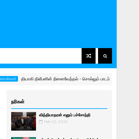
தியாகி திலீபனின் நினைவேந்தல் - சொல்லும் பாடம் 🙏
நிலாந்தன்
நரிகள்
வித்தியாதரன் எனும் பச்சோந்தி
Feb 02, 2022