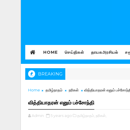
HOME
செய்திகள்
தாயகஅரசியல்
சம
BREAKING
Home
தமிழ்நாதம்
நரிகள்
வித்தியாதரன் எனும் பச்சோந்த
வித்தியாதரன் எனும் பச்சோந்தி
Admin
5 years ago
தமிழ்நாதம்,
நரிகள்,