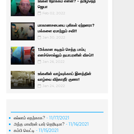
உங்கள் நோக்கம் என்ன? - தமிழ்நெற்
ஜெயா
Feb 02, 2022
மாகாணசபையை புலிகள் ஏற்றனரா?
மக்களை ஏமாற்றும் சவி!!
Jan 30, 2022
13க்கான கடிதம் செத்த பாம்பு
எனச்சொல்லும் தயாபரனின் விசம்!!
Jan 26, 2022
உங்களின் வாழ்வுக்காய் இனத்தின்
வாழ்வை விற்காதீர் குணா!
Jan 24, 2022
எல்லாம் எதற்காக?
- 11/17/2021
அந்த மாவீரன் யார் தெரியுமா?
- 11/16/2021
கம்பி வெட்டி
- 11/15/2021