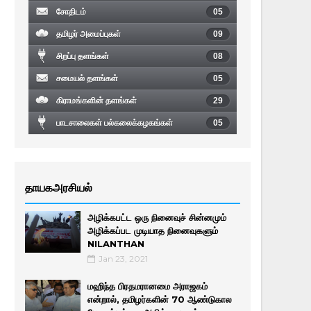
சோதிடம்
05
தமிழர் அமைப்புகள்
09
சிறப்பு தளங்கள்
08
சமையல் தளங்கள்
05
கிராமங்களின் தளங்கள்
29
பாடசாலைகள் பல்கலைக்கழகங்கள்
05
தாயகஅரசியல்
அழிக்கபட்ட ஒரு நினைவுச் சின்னமும்
அழிக்கப்பட முடியாத நினைவுகளும்
NILANTHAN
Jan 23, 2021
மஹிந்த பிரதமரானமை அராஜகம்
என்றால், தமிழர்களின் 70 ஆண்டுகால