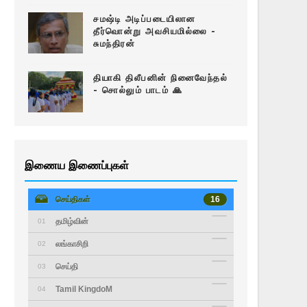
சமஷ்டி அடிப்படையிலான
தீர்வொன்று அவசியமில்லை -
சுமந்திரன்
தியாகி திலீபனின் நினைவேந்தல்
- சொல்லும் பாடம் 🙏
இணைய இணைப்புகள்
செய்திகள்
16
தமிழ்வின்
01
லங்காசிறி
02
செய்தி
03
Tamil KingdoM
04