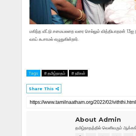
மகிந்த வீட்டு சமையலறை வரை செல்லும் வித்தியாதரன் 13ஐ 
வாய் கூசாமல் எழுதுகின்றார்.
Tags
# தமிழ்நாதம்
# நரிகள்
Share This
About Admin
தமிழ்நாதத்தில் வெளிவரும் ஆக்கங