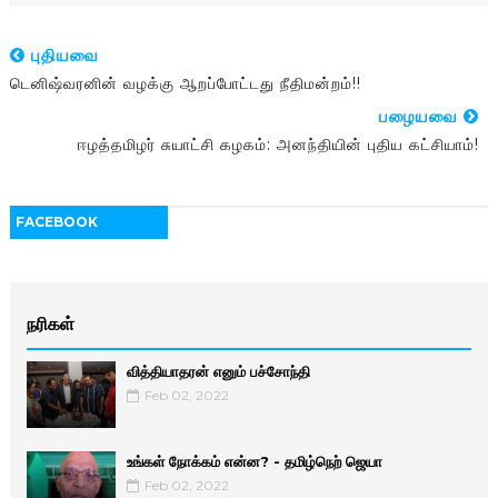
புதியவை
டெனிஷ்வரனின் வழக்கு ஆறப்போட்டது நீதிமன்றம்!!
பழையவை
ஈழத்தமிழர் சுயாட்சி கழகம்: அனந்தியின் புதிய கட்சியாம்!
FACEBOOK
நரிகள்
வித்தியாதரன் எனும் பச்சோந்தி
Feb 02, 2022
உங்கள் நோக்கம் என்ன? - தமிழ்நெற் ஜெயா
Feb 02, 2022