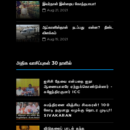
இவர்தான் இன்றைய கோத்தபாயா!
Aug 21, 2021
ஆப்கானிஸ்தான் நடப்பது என்ன? நீண்ட
விளக்கம்
Aug 19, 2021
அதிக வாசிப்புகள் 30 நாளில்
ஐசிசி தேவை என்பதை ஐநா
ஆணையாளரே ஏற்றுக்கொண்டுள்ளார் -
கஜேந்திரகுமார் ICC
சுமந்திரனை விஞ்சிய சிவகரன்! 100
கோடி தருமாறு வழக்கு தொடர முடிபு!!
SIVAKARAN
விடுதலைப் பாடல் தந்த