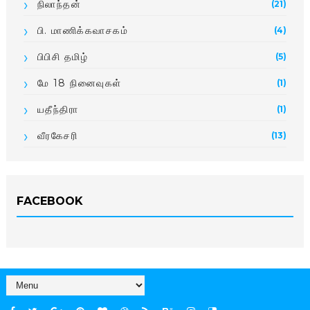
நிலாந்தன்
(21)
பி. மாணிக்­க­வா­சகம்
(4)
பிபிசி தமிழ்
(5)
மே 18 நினைவுகள்
(1)
யதீந்திரா
(1)
வீரகேசரி
(13)
FACEBOOK