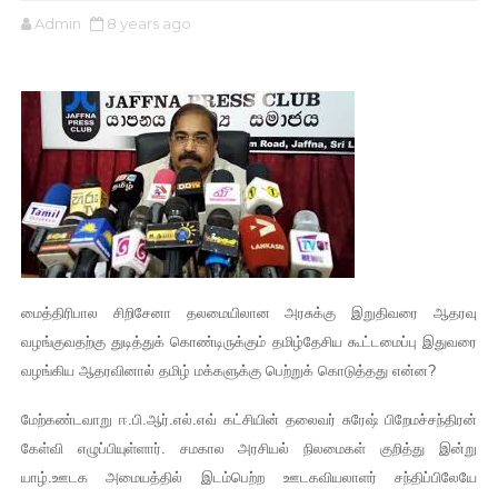
Admin
8 years ago
மைத்திரிபால சிறிசேனா தலமையிலான அரசுக்கு இறுதிவரை ஆதரவு
வழங்குவதற்கு துடித்துக் கொண்டிருக்கும் தமிழ்தேசிய கூட்டமைப்பு இதுவரை
வழங்கிய ஆதரவினால் தமிழ் மக்களுக்கு பெற்றுக் கொடுத்தது என்ன?
மேற்கண்டவாறு ஈ.பி.ஆர்.எல்.எவ் கட்சியின் தலைவர் சுரேஷ் பிறேமச்சந்திரன்
கேள்வி எழுப்பியுள்ளார். சமகால அரசியல் நிலமைகள் குறித்து இன்று
யாழ்.ஊடக அமையத்தில் இடம்பெற்ற ஊடகவியலாளர் சந்திப்பிலேயே