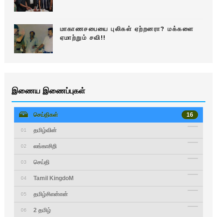
மாகாணசபையை புலிகள் ஏற்றனரா? மக்களை
ஏமாற்றும் சவி!!
இணைய இணைப்புகள்
செய்திகள்
16
தமிழ்வின்
01
லங்காசிறி
02
செய்தி
03
Tamil KingdoM
04
தமிழ்சிஎன்என்
05
2 தமிழ்
06