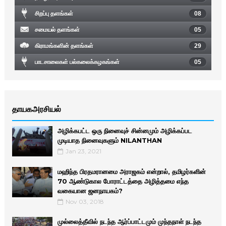
சிறப்பு தளங்கள்
08
சமையல் தளங்கள்
05
கிராமங்களின் தளங்கள்
29
பாடசாலைகள் பல்கலைக்கழகங்கள்
05
தாயகஅரசியல்
அழிக்கபட்ட ஒரு நினைவுச் சின்னமும் அழிக்கப்பட
முடியாத நினைவுகளும் NILANTHAN
Jan 23, 2021
மஹிந்த பிரதமரானமை அராஜகம் என்றால், தமிழர்களின்
70 ஆண்டுகால போராட்டத்தை அழித்தமை எந்த
வகையான ஜனநாயகம்?
Nov 03, 2018
முல்லைத்தீவில் நடந்த ஆர்ப்பாட்டமும் முந்தநாள் நடந்த