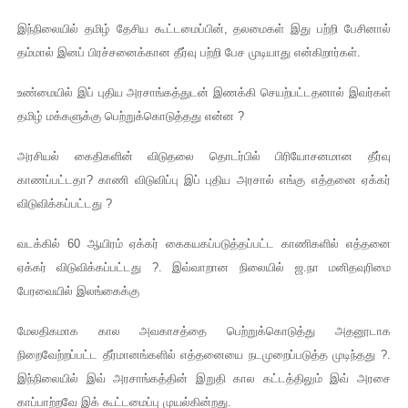
இந்நிலையில் தமிழ் தேசிய கூட்டமைப்பின், தலமைகள் இது பற்றி பேசினால்
தம்மால் இனப் பிரச்சனைக்கான தீர்வு பற்றி பேச முடியாது என்கிறார்கள்.
உண்மையில் இப் புதிய அரசாங்கத்துடன் இணக்கி செயற்பட்டதனால் இவர்கள்
தமிழ் மக்களுக்கு பெற்றுக்கொடுத்தது என்ன ?
அரசியல் கைதிகளின் விடுதலை தொடர்பில் பிரியோசனமான தீர்வு
காணப்பட்டதா? காணி விடுவிப்பு இப் புதிய அரசால் எங்கு எத்தனை ஏக்கர்
விடுவிக்கப்பட்டது ?
வடக்கில் 60 ஆயிரம் ஏக்கர் கைகயகப்படுத்தப்பட்ட காணிகளில் எத்தனை
ஏக்கர் விடுவிக்கப்பட்டது ?. இவ்வாறான நிலையில் ஜ.நா மனிதவுரிமை
பேரவையில் இலங்கைக்கு
மேலதிகமாக கால அவகாசத்தை பெற்றுக்கொடுத்து அதனூடாக
நிறைவேற்றப்பட்ட தீர்மானங்களில் எத்தனையை நடமுறைப்படுத்த முடிந்தது ?.
இந்நிலையில் இவ் அரசாங்கத்தின் இறுதி கால கட்டத்திலும் இவ் அரசை
காப்பாற்றவே இக் கூட்டமைப்பு முயல்கின்றது.