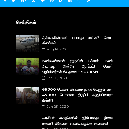
செய்திகள்
ஆப்கானிஸ்தான் நடப்பது என்ன? நீண்ட
விளக்கம்
Aug 19, 2021
மணிவண்ணன் குழுவின் டக்ளஸ் பாணி
அடாவடி அன்றே ஆரம்பம்! பெண்
உறுப்பினர்கள் வேதனை!! SUGASH
Jan 01, 2021
65000 டொலர் வாகனம் தான் வேணும் என
45000 டொலரை திருப்பி அனுப்பினாரா
விக்கி?
Jun 23, 2020
அரசியல் கைதிகளின் தற்போதைய நிலை
என்ன? விரிவான தகவல்களுடன் தவராசா!