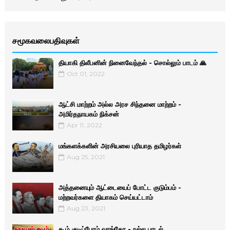
சமூகவலைபதிவுகள்
தியாகி திலீபனின் நினைவேந்தல் - சொல்லும் பாடம் 🙏
Oct 01, 2022
ஆட்சி மாற்றம் அல்ல அரச சிந்தனை மாற்றம் -
அமிர்தநாயகம் நிக்சன்
Apr 11, 2022
மங்களக்களின் அரசியலை புரியாத தமிழர்கள்
Aug 25, 2021
அத்தனையும் ஆட்டையைப் போட்ட குடும்பம் -
மற்றவர்களை தியாகம் செய்யட்டாம்
Aug 23, 2021
கூழ் குடிப்போம் வாங்கோ - நல்ல பாடல்