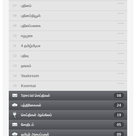
புதினம்
07
புதினம்நியூஸ்
08
புதினப்பலகை
09
ஈழமுரசு
10
4 தமிழ்மீடியா
11
பதிவு
12
தாரகம்
13
Vaakesam
14
Koormai
15
Special செய்திகள்
08
பத்திரிகைகள்
24
செய்திகள் ஆங்கிலம்
19
சோதிடம்
05
தமிழர் அமைப்புகள்
09