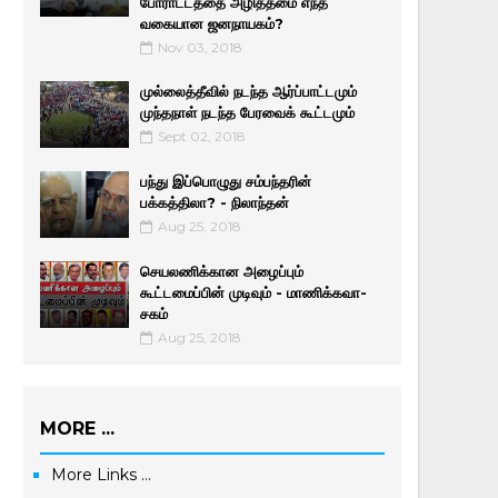
போராட்டத்தை அழித்தமை எந்த
வகையான ஜனநாயகம்?
Nov 03, 2018
முல்லைத்தீவில் நடந்த ஆர்ப்பாட்டமும்
முந்தநாள் நடந்த பேரவைக் கூட்டமும்
Sept 02, 2018
பந்து இப்பொழுது சம்பந்தரின்
பக்கத்திலா? - நிலாந்தன்
Aug 25, 2018
செயலணிக்கான அழைப்பும்
கூட்டமைப்பின் முடிவும் - மாணிக்­க­வா­
சகம்
Aug 25, 2018
MORE ...
More Links ...