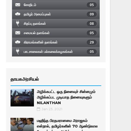
சோதிடம்
05
தமிழர் அமைப்புகள்
09
சிறப்பு தளங்கள்
08
சமையல் தளங்கள்
05
கிராமங்களின் தளங்கள்
29
பாடசாலைகள் பல்கலைக்கழகங்கள்
05
தாயகஅரசியல்
அழிக்கபட்ட ஒரு நினைவுச் சின்னமும்
அழிக்கப்பட முடியாத நினைவுகளும்
NILANTHAN
Jan 23, 2021
மஹிந்த பிரதமரானமை அராஜகம்
என்றால், தமிழர்களின் 70 ஆண்டுகால