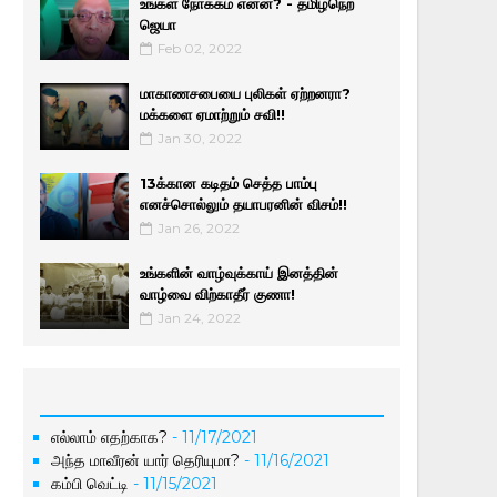
உங்கள் நோக்கம் என்ன? - தமிழ்நெற்
ஜெயா
Feb 02, 2022
மாகாணசபையை புலிகள் ஏற்றனரா?
மக்களை ஏமாற்றும் சவி!!
Jan 30, 2022
13க்கான கடிதம் செத்த பாம்பு
எனச்சொல்லும் தயாபரனின் விசம்!!
Jan 26, 2022
உங்களின் வாழ்வுக்காய் இனத்தின்
வாழ்வை விற்காதீர் குணா!
Jan 24, 2022
எல்லாம் எதற்காக?
- 11/17/2021
அந்த மாவீரன் யார் தெரியுமா?
- 11/16/2021
கம்பி வெட்டி
- 11/15/2021