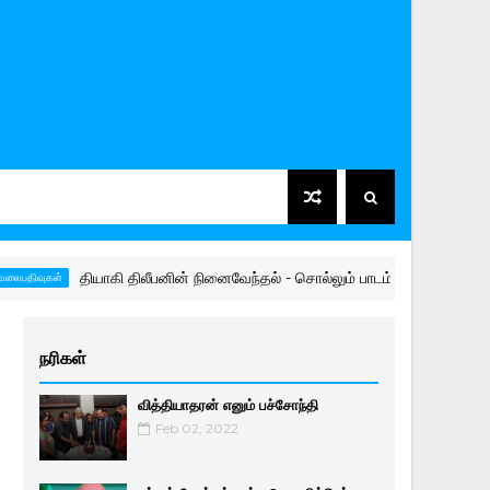
தியாகி திலீபனின் நினைவேந்தல் - சொல்லும் பாடம் 🙏
ுகள்
நிலாந்
நரிகள்
வித்தியாதரன் எனும் பச்சோந்தி
Feb 02, 2022