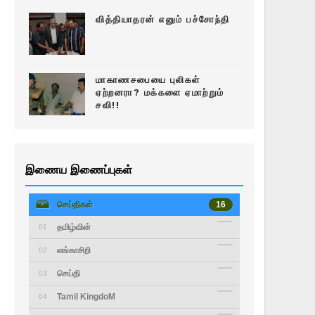
வித்தியாதரன் எனும் பச்சோந்தி
மாகாணசபையை புலிகள்
ஏற்றனரா? மக்களை ஏமாற்றும்
சவி!!
இணைய இணைப்புகள்
செய்திகள்
16
தமிழ்வின்
01
லங்காசிறி
02
செய்தி
03
Tamil KingdoM
04