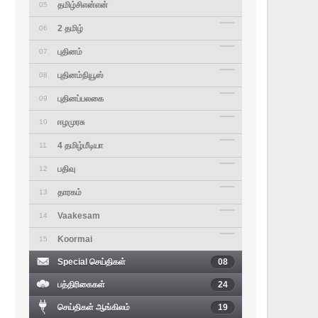
தமிழ்சிஎன்என்
05
2 தமிழ்
06
புதினம்
07
புதினம்நியூஸ்
08
புதினப்பலகை
09
ஈழமுரசு
10
4 தமிழ்மீடியா
11
பதிவு
12
தாரகம்
13
Vaakesam
14
Koormai
15
Special செய்திகள்
08
பத்திரிகைகள்
24
செய்திகள் ஆங்கிலம்
19