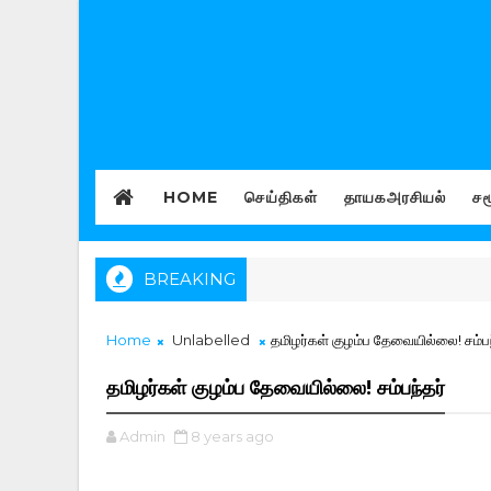
HOME
செய்திகள்
தாயகஅரசியல்
சம
BREAKING
Home
Unlabelled
தமிழர்கள் குழம்ப தேவையில்லை! சம்பந
தமிழர்கள் குழம்ப தேவையில்லை! சம்பந்தர்
Admin
8 years ago