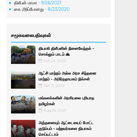
திலீபன் மாமா
- 9/26/2021
கை மீறிப்போனது
- 8/23/2020
சமூகவலைபதிவுகள்
தியாகி திலீபனின் நினைவேந்தல் -
சொல்லும் பாடம் 🙏
Oct 01, 2022
ஆட்சி மாற்றம் அல்ல அரச சிந்தனை
மாற்றம் - அமிர்தநாயகம் நிக்சன்
Apr 11, 2022
மங்களக்களின் அரசியலை புரியாத
தமிழர்கள்
Aug 25, 2021
அத்தனையும் ஆட்டையைப் போட்ட
குடும்பம் - மற்றவர்களை தியாகம்
செய்யட்டாம்