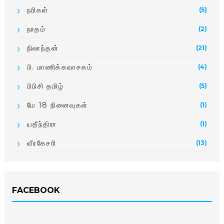
நரிகள்
(5)
நாதம்
(2)
நிலாந்தன்
(21)
பி. மாணிக்­க­வா­சகம்
(4)
பிபிசி தமிழ்
(5)
மே 18 நினைவுகள்
(1)
யதீந்திரா
(1)
வீரகேசரி
(13)
FACEBOOK