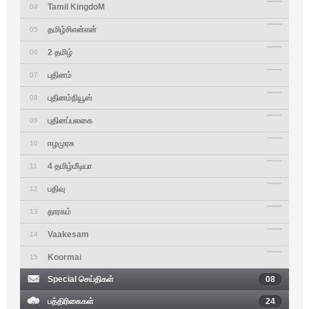
Tamil KingdoM
04
தமிழ்சிஎன்என்
05
2 தமிழ்
06
புதினம்
07
புதினம்நியூஸ்
08
புதினப்பலகை
09
ஈழமுரசு
10
4 தமிழ்மீடியா
11
பதிவு
12
தாரகம்
13
Vaakesam
14
Koormai
15
Special செய்திகள்
08
பத்திரிகைகள்
24