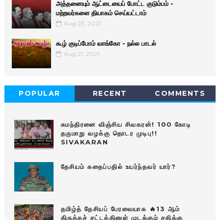
அத்தனையும் ஆட்டையைப் போட்ட குடும்பம் -
மற்றவர்களை தியாகம் செய்யட்டாம்
Aug 23, 2021
கூழ் குடிப்போம் வாங்கோ - நல்ல பாடல்
Aug 21, 2021
POPULAR
RECENT
COMMENTS
சுமந்திரனை விஞ்சிய சிவகரன்! 100 கோடி
தருமாறு வழக்கு தொடர முடிபு!!
SIVAKARAN
தேசியம் கதைப்பதில் உயர்ந்தவர் யார்?
தமிழ்த் தேசியப் பேரவையாக 🔥13 ஆம்
திருத்தச் சட்டத்தினுள் முடக்கும் சதிக்கு