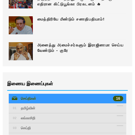
எதிரான கிட்டுபூங்கா பிரகடனம் 🔥
மைத்திரியே மீண்டும் சனாதிபதியாம்!
அனைத்து அமைச்சர்களும் இராஜினாமா செய்ய
வேண்டும் - குரே
இணைய இணைப்புகள்
செய்திகள்
16
தமிழ்வின்
01
லங்காசிறி
02
செய்தி
03