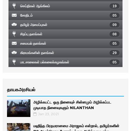
செய்திகள் ஆங்கிலம்
19
சோதிடம்
05
தமிழர் அமைப்புகள்
09
சிறப்பு தளங்கள்
08
சமையல் தளங்கள்
05
கிராமங்களின் தளங்கள்
29
பாடசாலைகள் பல்கலைக்கழகங்கள்
05
தாயகஅரசியல்
அழிக்கபட்ட ஒரு நினைவுச் சின்னமும் அழிக்கப்பட
முடியாத நினைவுகளும் NILANTHAN
Jan 23, 2021
மஹிந்த பிரதமரானமை அராஜகம் என்றால், தமிழர்களின்