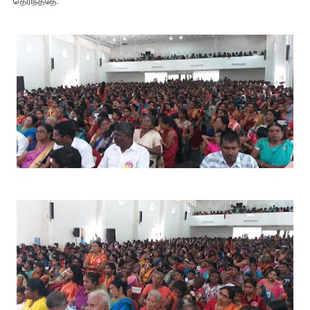
தெரிந்ததே.