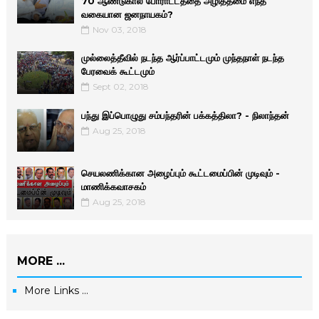
70 ஆண்டுகால போராட்டத்தை அழித்தமை எந்த
வகையான ஜனநாயகம்?
Nov 03, 2018
முல்லைத்தீவில் நடந்த ஆர்ப்பாட்டமும் முந்தநாள் நடந்த
பேரவைக் கூட்டமும்
Sept 02, 2018
பந்து இப்பொழுது சம்பந்தரின் பக்கத்திலா? - நிலாந்தன்
Aug 25, 2018
செயலணிக்கான அழைப்பும் கூட்டமைப்பின் முடிவும் -
மாணிக்­க­வா­சகம்
Aug 25, 2018
MORE ...
More Links ...