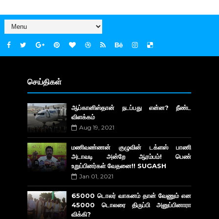
செய்திகள்
ஆப்கானிஸ்தான் நடப்பது என்ன? நீண்ட
விளக்கம்
Aug 19, 2021
மணிவண்ணன் குழுவின் டக்ளஸ் பாணி
அடாவடி அன்றே ஆரம்பம்! பெண்
உறுப்பினர்கள் வேதனை!! SUGASH
Jan 01, 2021
65000 டொலர் வாகனம் தான் வேணும் என
45000 டொலரை திருப்பி அனுப்பினாரா
விக்கி?