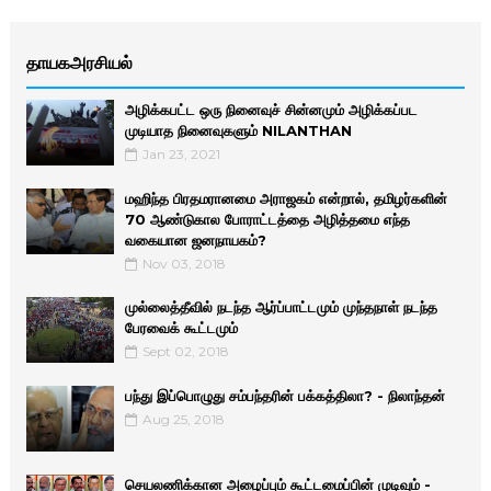
தாயகஅரசியல்
அழிக்கபட்ட ஒரு நினைவுச் சின்னமும் அழிக்கப்பட
முடியாத நினைவுகளும் NILANTHAN
Jan 23, 2021
மஹிந்த பிரதமரானமை அராஜகம் என்றால், தமிழர்களின்
70 ஆண்டுகால போராட்டத்தை அழித்தமை எந்த
வகையான ஜனநாயகம்?
Nov 03, 2018
முல்லைத்தீவில் நடந்த ஆர்ப்பாட்டமும் முந்தநாள் நடந்த
பேரவைக் கூட்டமும்
Sept 02, 2018
பந்து இப்பொழுது சம்பந்தரின் பக்கத்திலா? - நிலாந்தன்
Aug 25, 2018
செயலணிக்கான அழைப்பும் கூட்டமைப்பின் முடிவும் -