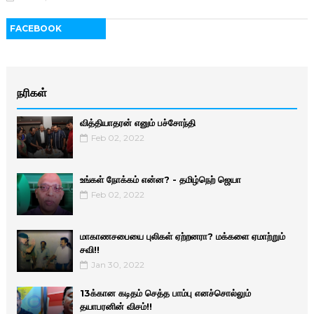
FACEBOOK
நரிகள்
வித்தியாதரன் எனும் பச்சோந்தி
Feb 02, 2022
உங்கள் நோக்கம் என்ன? - தமிழ்நெற் ஜெயா
Feb 02, 2022
மாகாணசபையை புலிகள் ஏற்றனரா? மக்களை ஏமாற்றும்
சவி!!
Jan 30, 2022
13க்கான கடிதம் செத்த பாம்பு எனச்சொல்லும்
தயாபரனின் விசம்!!