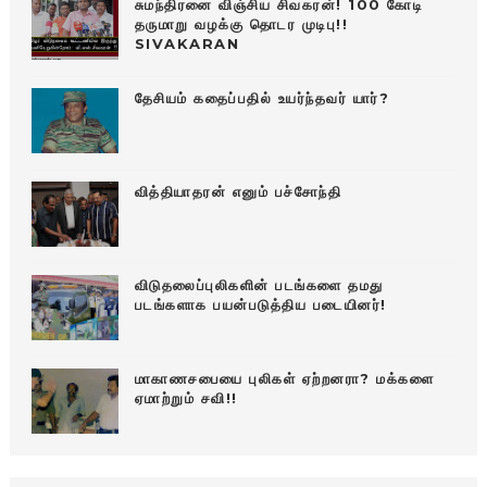
சுமந்திரனை விஞ்சிய சிவகரன்! 100 கோடி
தருமாறு வழக்கு தொடர முடிபு!!
SIVAKARAN
தேசியம் கதைப்பதில் உயர்ந்தவர் யார்?
வித்தியாதரன் எனும் பச்சோந்தி
விடுதலைப்புலிகளின் படங்களை தமது
படங்களாக பயன்படுத்திய படையினர்!
மாகாணசபையை புலிகள் ஏற்றனரா? மக்களை
ஏமாற்றும் சவி!!