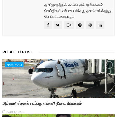
தமிழ்நாதத்தில் வெளிவரும் ஆக்கங்கள்
செய்திகள் என்பன பல்வேறு தளங்களிலிருந்து
பெறப்பட்டவையாகும்.
RELATED POST
NAATHAM
ஆப்கானிஸ்தான் நடப்பது என்ன? நீண்ட விளக்கம்
Aug 19, 2021