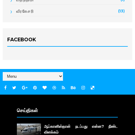
வீரகேசரி
(13)
FACEBOOK
செய்திகள்
ஆப்கானிஸ்தான் நடப்பது என்ன? நீண்ட
விளக்கம்