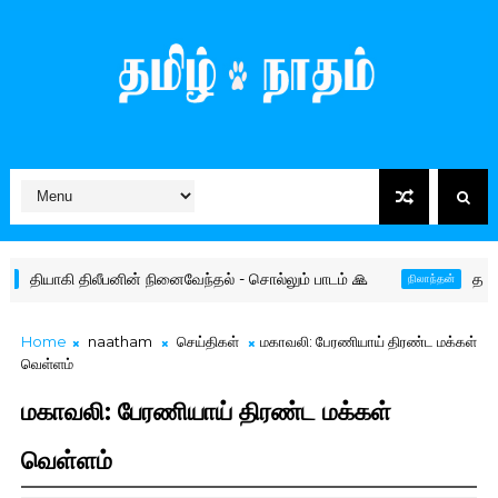
திலீபனின் நினைவேந்தல் - சொல்லும் பாடம் 🙏
தமிழர் தரப்பின் 
நிலாந்தன்
Home
naatham
செய்திகள்
மகாவலி: பேரணியாய் திரண்ட மக்கள்
வெள்ளம்
மகாவலி: பேரணியாய் திரண்ட மக்கள்
வெள்ளம்