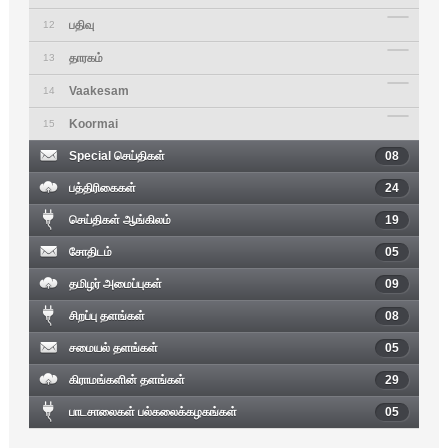
பதிவு
12
தாரகம்
13
Vaakesam
14
Koormai
15
Special செய்திகள்
08
பத்திரிகைகள்
24
செய்திகள் ஆங்கிலம்
19
சோதிடம்
05
தமிழர் அமைப்புகள்
09
சிறப்பு தளங்கள்
08
சமையல் தளங்கள்
05
கிராமங்களின் தளங்கள்
29
பாடசாலைகள் பல்கலைக்கழகங்கள்
05