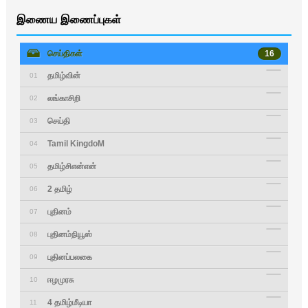
இணைய இணைப்புகள்
செய்திகள்
16
தமிழ்வின்
01
லங்காசிறி
02
செய்தி
03
Tamil KingdoM
04
தமிழ்சிஎன்என்
05
2 தமிழ்
06
புதினம்
07
புதினம்நியூஸ்
08
புதினப்பலகை
09
ஈழமுரசு
10
4 தமிழ்மீடியா
11