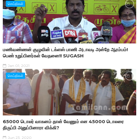
செய்திகள்
மணிவண்ணன் குழுவின் டக்ளஸ் பாணி அடாவடி அன்றே ஆரம்பம்!
பெண் உறுப்பினர்கள் வேதனை!! SUGASH
Jan 01, 2021
செய்திகள்
65000 டொலர் வாகனம் தான் வேணும் என 45000 டொலரை
திருப்பி அனுப்பினாரா விக்கி?
Jun 23, 2020