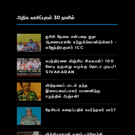
அதிக வாசிப்புகள் 30 நாளில்
ஐசிசி தேவை என்பதை ஐநா
ஆணையாளரே ஏற்றுக்கொண்டுள்ளார் -
கஜேந்திரகுமார் ICC
சுமந்திரனை விஞ்சிய சிவகரன்! 100
கோடி தருமாறு வழக்கு தொடர முடிபு!!
SIVAKARAN
விடுதலைப் பாடல் தந்த
இசையமைப்பாளர் ரமணனிற்கு
ஈழத்தில் அஞ்சலி!
தேசியம் கதைப்பதில் உயர்ந்தவர் யார்?
வித்தியாதரன் எனும் பச்சோந்தி