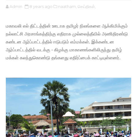
Admin
8 years ago
naatham,
செய்திகள்,
மகாவலி எல் திட்டத்தின் ஊடாக தமிழர் நிலங்களை ஆக்கிமிக்கும்
நல்லாட்சி அரசாங்கத்திற்கு எதிராக முல்லைத்தீவில் அணிதிரண்டு
கண்டன ஆர்ப்பாட்டத்தில் ஈடுபடும் எம்மக்கள். இக்கண்டன
ஆர்ப்பாட்டத்தில் வடக்கு - கிழக்கு மாகாணங்களிலிருந்து தமிழ்
மக்கள் கலந்துகொண்டு தங்களது எதிர்ப்பைக் காட்டியுள்ளனர்.