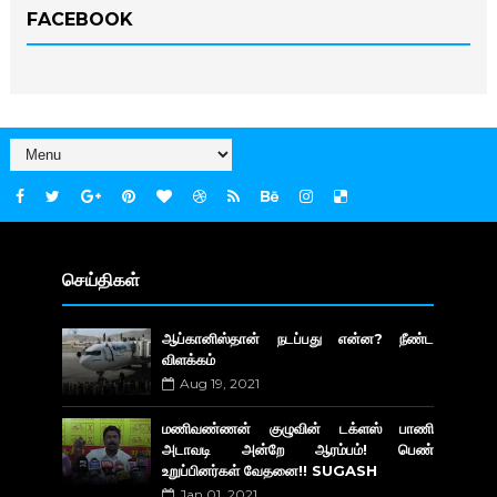
FACEBOOK
செய்திகள்
ஆப்கானிஸ்தான் நடப்பது என்ன? நீண்ட
விளக்கம்
Aug 19, 2021
மணிவண்ணன் குழுவின் டக்ளஸ் பாணி
அடாவடி அன்றே ஆரம்பம்! பெண்
உறுப்பினர்கள் வேதனை!! SUGASH
Jan 01, 2021