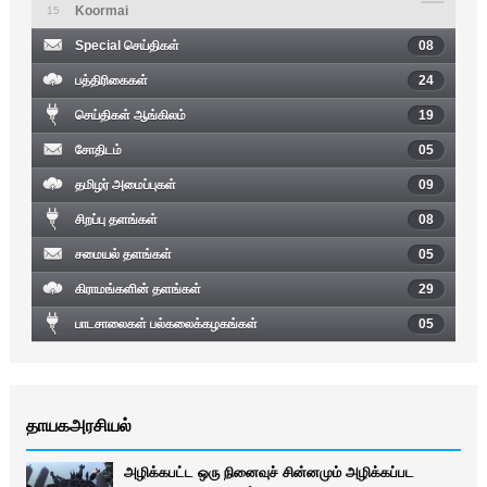
Koormai
15
Special செய்திகள்
08
பத்திரிகைகள்
24
செய்திகள் ஆங்கிலம்
19
சோதிடம்
05
தமிழர் அமைப்புகள்
09
சிறப்பு தளங்கள்
08
சமையல் தளங்கள்
05
கிராமங்களின் தளங்கள்
29
பாடசாலைகள் பல்கலைக்கழகங்கள்
05
தாயகஅரசியல்
அழிக்கபட்ட ஒரு நினைவுச் சின்னமும் அழிக்கப்பட