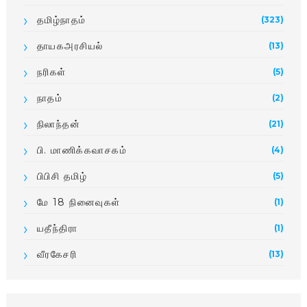
தமிழ்நாதம்
(323)
தாயகஅரசியல்
(13)
நரிகள்
(5)
நாதம்
(2)
நிலாந்தன்
(21)
பி. மாணிக்­க­வா­சகம்
(4)
பிபிசி தமிழ்
(5)
மே 18 நினைவுகள்
(1)
யதீந்திரா
(1)
வீரகேசரி
(13)