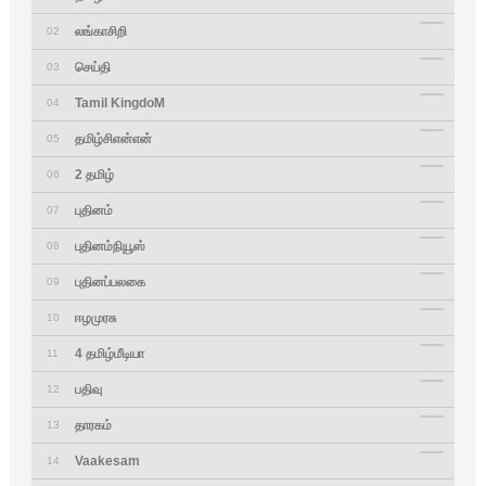
லங்காசிறி
02
செய்தி
03
Tamil KingdoM
04
தமிழ்சிஎன்என்
05
2 தமிழ்
06
புதினம்
07
புதினம்நியூஸ்
08
புதினப்பலகை
09
ஈழமுரசு
10
4 தமிழ்மீடியா
11
பதிவு
12
தாரகம்
13
Vaakesam
14