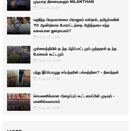
முடியாத நினைவுகளும் NILANTHAN
Jan 23, 2021
மஹிந்த பிரதமரானமை அராஜகம் என்றால், தமிழர்களின்
70 ஆண்டுகால போராட்டத்தை அழித்தமை எந்த
வகையான ஜனநாயகம்?
Nov 03, 2018
முல்லைத்தீவில் நடந்த ஆர்ப்பாட்டமும் முந்தநாள் நடந்த
பேரவைக் கூட்டமும்
Sept 02, 2018
பந்து இப்பொழுது சம்பந்தரின் பக்கத்திலா? - நிலாந்தன்
Aug 25, 2018
செயலணிக்கான அழைப்பும் கூட்டமைப்பின் முடிவும் -
மாணிக்­க­வா­சகம்
Aug 25, 2018