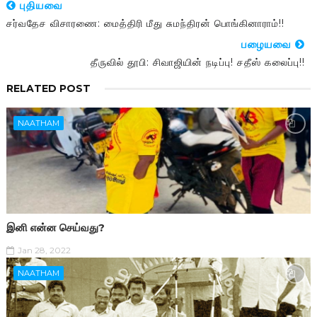
புதியவை
சர்வதேச விசாரணை: மைத்திரி மீது சுமந்திரன் பொங்கினாராம்!!
பழையவை
தீருவில் தூபி: சிவாஜியின் நடிப்பு! சதீஸ் கலைப்பு!!
RELATED POST
NAATHAM
இனி என்ன செய்வது?
Jan 28, 2022
NAATHAM