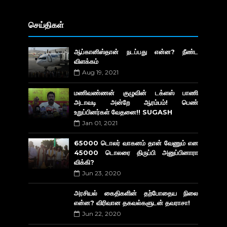
செய்திகள்
ஆப்கானிஸ்தான் நடப்பது என்ன? நீண்ட
விளக்கம்
Aug 19, 2021
மணிவண்ணன் குழுவின் டக்ளஸ் பாணி
அடாவடி அன்றே ஆரம்பம்! பெண்
உறுப்பினர்கள் வேதனை!! SUGASH
Jan 01, 2021
65000 டொலர் வாகனம் தான் வேணும் என
45000 டொலரை திருப்பி அனுப்பினாரா
விக்கி?
Jun 23, 2020
அரசியல் கைதிகளின் தற்போதைய நிலை
என்ன? விரிவான தகவல்களுடன் தவராசா!
Jun 22, 2020