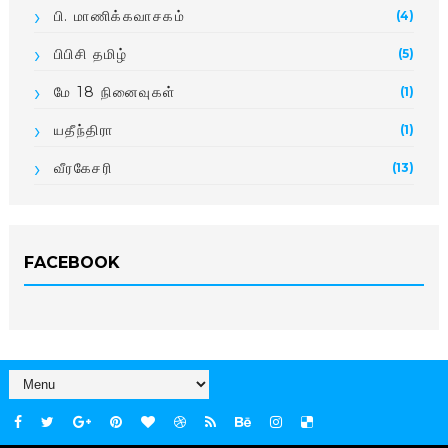
பி. மாணிக்­க­வா­சகம்
(4)
பிபிசி தமிழ்
(5)
மே 18 நினைவுகள்
(1)
யதீந்திரா
(1)
வீரகேசரி
(13)
FACEBOOK