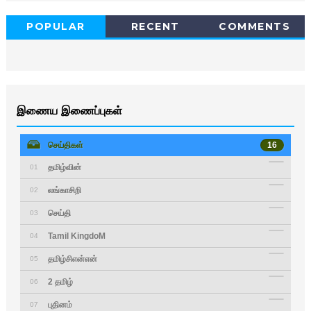
POPULAR
RECENT
COMMENTS
இணைய இணைப்புகள்
செய்திகள்
16
தமிழ்வின்
01
லங்காசிறி
02
செய்தி
03
Tamil KingdoM
04
தமிழ்சிஎன்என்
05
2 தமிழ்
06
புதினம்
07