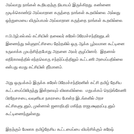
அவ்வாறு நாங்கள் கூறியதற்கு நியாயம் இருக்கிறது. கண்ணை
மூடிக்கொண்டு அவ்வாறான கருத்தை நாங்கள் கூறவில்லை. அல்லது
ஒற்றுமையை விரும்பாமல் அவ்வாறான கருத்தை நாங்கள் கூறவில்லை.
ஈ.பி.ஆர்.எல்.எவ் கட்சியின் தலைவர் சுரேஸ் பிரேமச்சந்திரனுடன்
இணைந்து உள்ளுராட்சிசபை தேர்தலில் ஒரு ஆக்க பூர்வமான கூட்டினை
உருவாக்க முயற்சித்தபோது அதனை அவர் குழப்பினார். இதனால்
எதிர்காலத்தில் எந்தவொரு சந்தர்ப்பத்திலும் கூட்டணி அமைப்பதில்லை
என்பது எமது கட்சியின் தீர்மானம்.
அது ஒருபக்கம் இருக்க சுரேஸ் பிரேமச்சந்திரனின் கட்சி தமிழ் தேசிய
கூட்டமைப்பிலிருந்து இன்றளவும் விலகவில்லை. மறுபக்கம் நெடுங்கேணி
பிரதேசசபை, வவுனியா நகரசபை போன்ற இடங்களில் அரச
கட்சிகளுடனும், முன்னாள் ஜனாதிபதி மகிந்த ராஜபக்ஷதரப்புடனும்
கூட்டிணைந்துள்ளது.
இதற்கும் மேலாக தமிழ்தேசிய கூட்டமைப்பை விமர்சிக்கும் சுரேஷ்