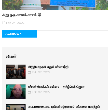
அது ஒரு கனாக் காலம் 😁
Feb 24, 2022
FACEBOOK
நரிகள்
வித்தியாதரன் எனும் பச்சோந்தி
Feb 02, 2022
உங்கள் நோக்கம் என்ன? - தமிழ்நெற் ஜெயா
Feb 02, 2022
மாகாணசபையை புலிகள் ஏற்றனரா? மக்களை ஏமாற்றும்