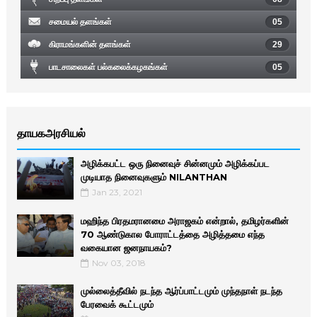
சமையல் தளங்கள்
05
கிராமங்களின் தளங்கள்
29
பாடசாலைகள் பல்கலைக்கழகங்கள்
05
தாயகஅரசியல்
அழிக்கபட்ட ஒரு நினைவுச் சின்னமும் அழிக்கப்பட
முடியாத நினைவுகளும் NILANTHAN
Jan 23, 2021
மஹிந்த பிரதமரானமை அராஜகம் என்றால், தமிழர்களின்
70 ஆண்டுகால போராட்டத்தை அழித்தமை எந்த
வகையான ஜனநாயகம்?
Nov 03, 2018
முல்லைத்தீவில் நடந்த ஆர்ப்பாட்டமும் முந்தநாள் நடந்த
பேரவைக் கூட்டமும்