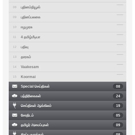
புதினம்நியூஸ்
08
புதினப்பலகை
09
ஈழமுரசு
10
4 தமிழ்மீடியா
11
பதிவு
12
தாரகம்
13
Vaakesam
14
Koormai
15
Special செய்திகள்
08
பத்திரிகைகள்
24
செய்திகள் ஆங்கிலம்
19
சோதிடம்
05
தமிழர் அமைப்புகள்
09
சிறப்பு தளங்கள்
08