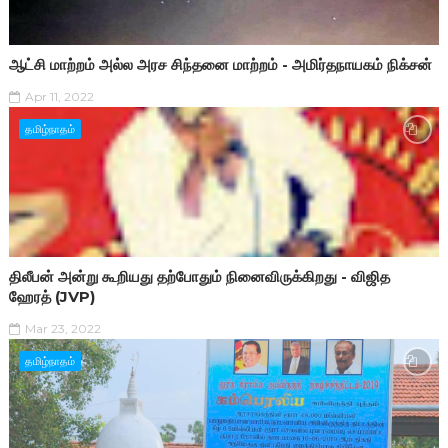
ஆட்சி மாற்றம் அல்ல அரச சிந்தனை மாற்றம் - அமிர்தநாயகம் நிக்சன்
Apr 11, 2022
தமிழ்நாதம்
திலீபன் அன்று கூறியது தற்போதும் நினைவிருக்கிறது - விஜித
ஹேரத் (JVP)
Mar 23, 2022
தமிழ்நாதம்