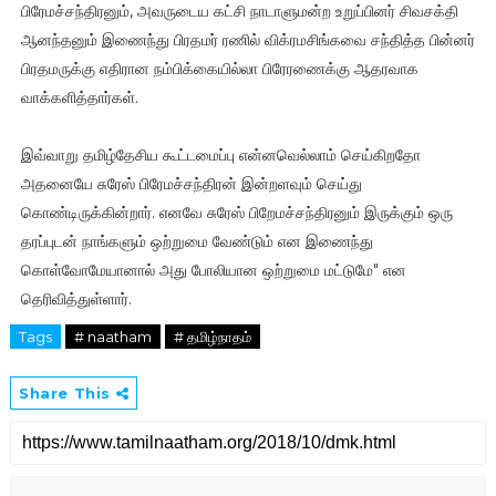
பிரேமச்சந்திரனும், அவருடைய கட்சி நாடாளுமன்ற உறுப்பினர் சிவசக்தி
ஆனந்தனும் இணைந்து பிரதமர் ரணில் விக்ரமசிங்கவை சந்தித்த பின்னர்
பிரதமருக்கு எதிரான நம்பிக்கையில்லா பிரேரணைக்கு ஆதரவாக
வாக்களித்தார்கள்.
இவ்வாறு தமிழ்தேசிய கூட்டமைப்பு என்னவெல்லாம் செய்கிறதோ
அதனையே சுரேஸ் பிரேமச்சந்திரன் இன்றளவும் செய்து
கொண்டிருக்கின்றார். எனவே சுரேஸ் பிறேமச்சந்திரனும் இருக்கும் ஒரு
தரப்புடன் நாங்களும் ஒற்றுமை வேண்டும் என இணைந்து
கொள்வோமேயானால் அது போலியான ஒற்றுமை மட்டுமே" என
தெரிவித்துள்ளார்.
Tags
# naatham
# தமிழ்நாதம்
Share This