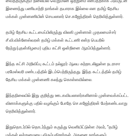
வைத்திருக்கும் நிலையில் வெறுமனே ஒற்றுமை என்பதற்காக அவருடன்
இணைந்து பணியாற்றி நாங்கள் தயாராக இல்லை என தமிழ் தேசிய
மக்கள் முன்னணியின் செயலாளர் செ.கஜேந்திரன் தெரிவித்துள்ளார்.
தமிழ் தேசிய கூட்டமைப்பிலிருந்து விலகி முன்னாள் முதலமைச்சர்
சீ.வி.விக்னேஸ்வரன் தமிழ் மக்கள் கூட்டணி என்ற பெயரில்
நேற்று(புதன்கிழமை) புதிய கட்சி ஒன்றினை ஆரம்பித்துள்ளார்.
இந்த கட்சி அறிவிப்பு கூட்டம் நல்லூர் ஆலய சுற்றாடலிலுள்ள நடராசா
பரமேஸ்வரி மண்டபத்தில் இடம்பெற்றிருந்தது. இந்த கூட்டத்தில் தமிழ்
தேசிய மக்கள் முன்னணி கலந்து கொள்ளவில்லை.
இந்தநிலையில் இது குறித்து ஊடகவியலாளர்களினால் முன்வைக்கப்பட்ட
வினாக்களுக்கு பதில் வழங்கும் போதே செ.கஜேந்திரன் மேற்கண்டவாறு
தெரிவித்துள்ளார்.
இதுதொடர்பில் தொடர்ந்தும் கருத்து வெளியிட்டுள்ள அவர், "தமிழ்
மக்கள் ஒற்றுமையை விரும்புகிறார்கள். அதனை நாங்களும்