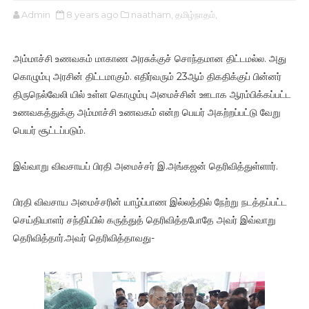
Admin
8 years ago
naatham,
தமிழ்நாதம்,
அம்­மாச்சி உண­வ­கம் மாகாண அர­சுக்­குச் சொந்­த­மான திட்­ட­மல்ல. அது
கொழும்பு அர­சின் திட்­ட­மா­கும். எதிர்­வ­ரும் 23ஆம் திக­திக்­குப் பின்­னர்
திரு­நெல்­வே­லி­ யில் உள்ள கொழும்பு அமைச்­சின் ஊடாக ஆரம்­பிக்­கப்­பட்ட
உண­வ­கத்­துக்கு அம்­மாச்சி உண­வ­கம் என்ற பெயர் அகற்­றப்­பட்டு வேறு
பெயர் சூட்­டப்­ப­டும்.
இவ்­வாறு விவ­சா­யப் பிரதி அமைச்­சர் இ.அங்­க­ஜன் தெரி­வித்­துள்­ளார்.
பிரதி விவ­சாய அமைச்­ச­ரின் யாழ்ப்­பாண இல்­லத்­தில் நேற்று நடத்­தப்­பட்ட
செய்­தி­யா­ளர் சந்­திப்­பில் கருத்­துத் தெரி­வித்­த­போதே அவர் இவ்­வாறு
தெரி­வித்­தார்.அவர் தெரி­வித்­தா­வது-