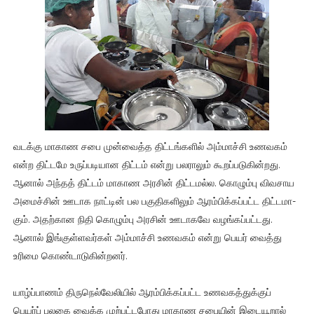
வடக்கு மாகாண சபை முன்­வைத்த திட்­டங்­க­ளில் அம்­மாச்சி உண­வ­கம்
என்ற திட்­டமே உருப்­ப­டி­யான திட்­டம் என்று பல­ரா­லும் கூறப்­ப­டு­கின்­றது.
ஆனால் அந்­தத் திட்­டம் மாகாண அர­சின் திட்­ட­மல்ல. கொழும்பு விவ­சாய
அமைச்­சின் ஊடாக நாட்­டின் பல பகு­தி­க­ளி­லும் ஆரம்­பிக்­கப்­பட்ட திட்­ட­மா­
கும். அதற்­கான நிதி கொழும்பு அர­சின் ஊடா­கவே வழங்­கப்­பட்­டது.
ஆனால் இங்­குள்­ள­வர்­கள் அம்­மாச்சி உண­வ­கம் என்று பெயர் வைத்து
உரிமை கொண்­டா­டு­கின்­ற­னர்.
யாழ்ப்­பா­ணம் திரு­நெல்­வே­லி­யில் ஆரம்­பிக்­கப்­பட்ட உண­வ­கத்­துக்­குப்
பெயர்ப் பலகை வைக்க முற்­பட்­ட­போது மாகாண சபை­யின் இடை­யூ­றால்