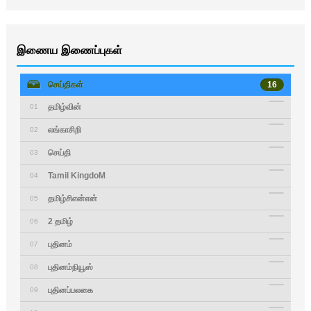
இணைய இணைப்புகள்
செய்திகள்
16
தமிழ்வின்
01
லங்காசிறி
02
செய்தி
03
Tamil KingdoM
04
தமிழ்சிஎன்என்
05
2 தமிழ்
06
புதினம்
07
புதினம்நியூஸ்
08
புதினப்பலகை
09