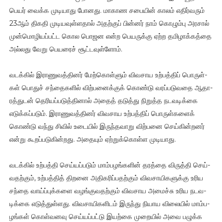
பெயர் வைக்க முடி­யாது போனது. மாகாண சபை­யின் காலம் எதிர்­வ­ரும்
23ஆம் திகதி முடி­ய­வுள்­ள­தால் அதற்­குப் பின்­னர் நாம் கொழும்பு அர­சால்
முன்­மொ­ழி­யப்­பட்ட கொல பொஜன என்ற பெய­ருக்கு ஏற்ற தமி­ழாக்­கத்தை
அல்­லது வேறு பெய­ரைச் சூட்­ட­வுள்­ளோம்.
வடக்­கில் இரா­ணு­வத்­தி­னர் மேற்­கொள்­ளும் விவ­சாய உற்­பத்­திப் பொருள்­
கள் பொதுச் சந்­தை­க­ளில் விற்­ப­னைக்­குக் கொண்டு வரப்­ப­டு­வதை ஆதா­
ரத்­து­டன் தெரி­யப்­ப­டுத்­தி­னால் அதைத் தடுத்து நிறுத்த நட­வ­டிக்கை
எடுக்­கப்­ப­டும். இரா­ணு­வத்­தி­னர் விவ­சாய உற்­பத்­திப் பொருள்­க­ளைக்
கொண்டு வந்து சிவில் உடை­யில் இருந்­த­வாறு விற்­பனை செய்­கின்­ற­னர்
என்று கூறப்­ப­டு­கின்­றது. அதை­யும் ஏற்­றுக்­கொள்ள முடி­யாது.
வடக்­கில் உற்­பத்தி செய்­யப்­ப­டும் மாம்­ப­ழங்­க­ளின் தரத்தை விருத்தி செய்­
வ­தற்­கும், உற்­பத்­தித் திறனை அதி­க­ரிப்­ப­தற்­கும் விவ­சா­யி­க­ளுக்கு உரிய
சந்தை வாய்ப்­புக்­களை வழங்­கு­வ­தற்­கும் விவ­சாய அமைச்சு உரிய நட­வ­
டிக்கை எடுத்­துள்­ளது. விவ­சா­யி­க­ளி­டம் இருந்து நியாய விலை­யில் மாம்­ப­
ழங்­கள் கொள்­வ­னவு செய்­யப்­பட்டு இயற்கை முறை­யில் அவை பழுக்க