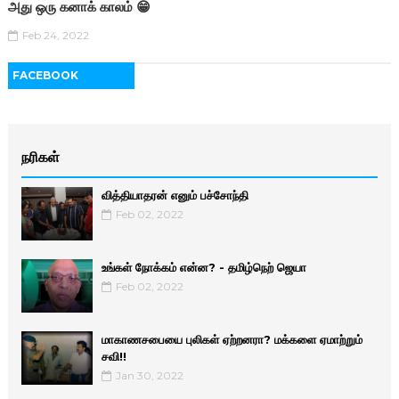
அது ஒரு கனாக் காலம் 😁
Feb 24, 2022
FACEBOOK
நரிகள்
வித்தியாதரன் எனும் பச்சோந்தி
Feb 02, 2022
உங்கள் நோக்கம் என்ன? - தமிழ்நெற் ஜெயா
Feb 02, 2022
மாகாணசபையை புலிகள் ஏற்றனரா? மக்களை ஏமாற்றும்
சவி!!
Jan 30, 2022