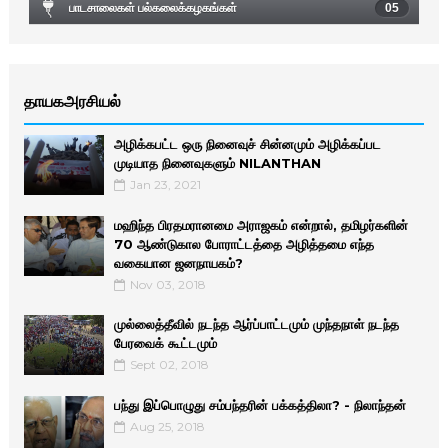
பாடசாலைகள் பல்கலைக்கழகங்கள்
05
தாயகஅரசியல்
அழிக்கபட்ட ஒரு நினைவுச் சின்னமும் அழிக்கப்பட
முடியாத நினைவுகளும் NILANTHAN
Jan 23, 2021
மஹிந்த பிரதமரானமை அராஜகம் என்றால், தமிழர்களின்
70 ஆண்டுகால போராட்டத்தை அழித்தமை எந்த
வகையான ஜனநாயகம்?
Nov 03, 2018
முல்லைத்தீவில் நடந்த ஆர்ப்பாட்டமும் முந்தநாள் நடந்த
பேரவைக் கூட்டமும்
Sept 02, 2018
பந்து இப்பொழுது சம்பந்தரின் பக்கத்திலா? - நிலாந்தன்
Aug 25, 2018