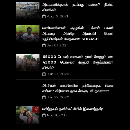
ஆப்கானிஸ்தான் நடப்பது என்ன? நீண்ட
விளக்கம்
Aug 19, 2021
மணிவண்ணன் குழுவின் டக்ளஸ் பாணி
அடாவடி அன்றே ஆரம்பம்! பெண்
உறுப்பினர்கள் வேதனை!! SUGASH
Jan 01, 2021
65000 டொலர் வாகனம் தான் வேணும் என
45000 டொலரை திருப்பி அனுப்பினாரா
விக்கி?
Jun 23, 2020
அரசியல் கைதிகளின் தற்போதைய நிலை
என்ன? விரிவான தகவல்களுடன் தவராசா!
Jun 22, 2020
மகிந்தவும் தனிக்கட்சியில் இணைந்தார்!
Nov 11, 2018