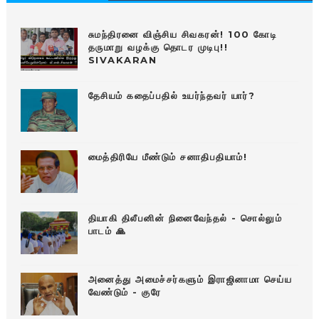
சுமந்திரனை விஞ்சிய சிவகரன்! 100 கோடி
தருமாறு வழக்கு தொடர முடிபு!!
SIVAKARAN
தேசியம் கதைப்பதில் உயர்ந்தவர் யார்?
மைத்திரியே மீண்டும் சனாதிபதியாம்!
தியாகி திலீபனின் நினைவேந்தல் - சொல்லும்
பாடம் 🙏
அனைத்து அமைச்சர்களும் இராஜினாமா செய்ய
வேண்டும் - குரே