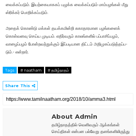
வைக்­கப்­ப­டும். இயற்­கை­யா­க­கப் பழுக்க வைக்­கப்­ப­டும் மாம்­ப­ழங்­கள் மீது
ஸ்ரிக்­கர் பொறிக்­கப்­ப­டும்.
அதைக் கொண்டு மக்­கள் தயக்­க­மின்றி சுகா­தா­ர­மான பழங்­க­ளைக்
கொள்­வ­னவு செய்ய முடி­யம். எதிர்­வ­ரும் காலங்­க­ளில் பப்­பா­சிப்­ப­ழம்,
வாழைப்­ப­ழம் போன்­ற­வற்­றுக்­கும் இப்­ப­டி­யான திட்­டம் அறி­மு­கப்­ப­டுத்­தப்­ப­
டும்.- என்­றார்.
Tags
# naatham
# தமிழ்நாதம்
Share This
About Admin
தமிழ்நாதத்தில் வெளிவரும் ஆக்கங்கள்
செய்திகள் என்பன பல்வேறு தளங்களிலிருந்து