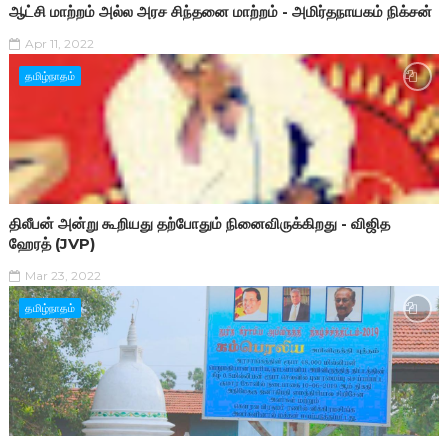
ஆட்சி மாற்றம் அல்ல அரச சிந்தனை மாற்றம் - அமிர்தநாயகம் நிக்சன்
Apr 11, 2022
தமிழ்நாதம்
திலீபன் அன்று கூறியது தற்போதும் நினைவிருக்கிறது - விஜித
ஹேரத் (JVP)
Mar 23, 2022
தமிழ்நாதம்