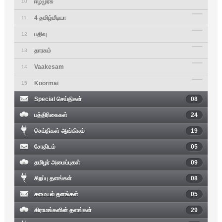
ஈழமுரசு
10
4 தமிழ்மீடியா
11
பதிவு
12
தாரகம்
13
Vaakesam
14
Koormai
15
Special செய்திகள்
08
பத்திரிகைகள்
24
செய்திகள் ஆங்கிலம்
19
சோதிடம்
05
தமிழர் அமைப்புகள்
09
சிறப்பு தளங்கள்
08
சமையல் தளங்கள்
05
கிராமங்களின் தளங்கள்
29